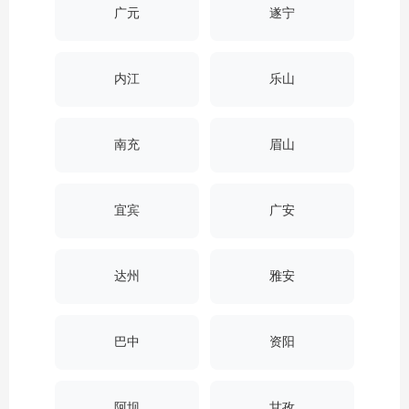
广元
遂宁
内江
乐山
南充
眉山
宜宾
广安
达州
雅安
巴中
资阳
阿坝
甘孜