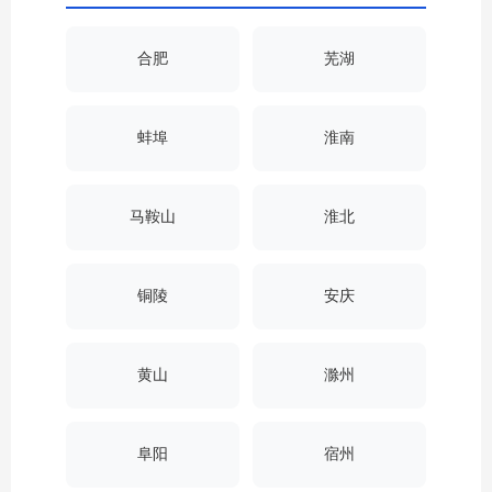
合肥
芜湖
蚌埠
淮南
马鞍山
淮北
铜陵
安庆
黄山
滁州
阜阳
宿州