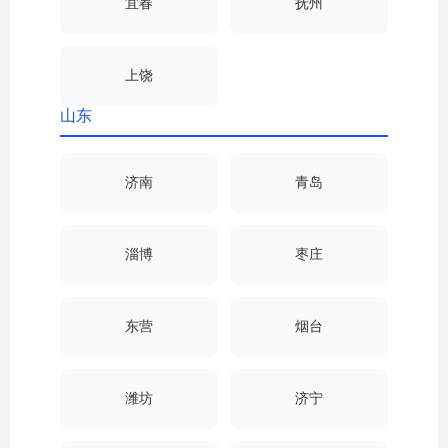
宜春
抚州
上饶
山东
济南
青岛
淄博
枣庄
东营
烟台
潍坊
济宁