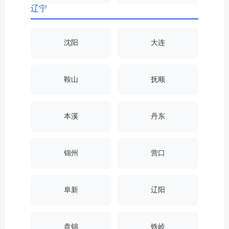
辽宁
沈阳
大连
鞍山
抚顺
本溪
丹东
锦州
营口
阜新
辽阳
盘锦
铁岭