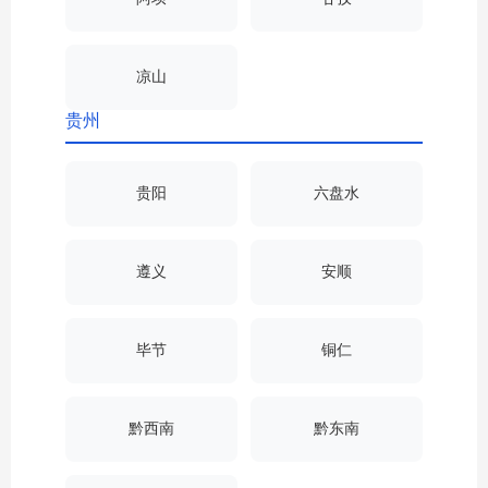
凉山
贵州
贵阳
六盘水
遵义
安顺
毕节
铜仁
黔西南
黔东南