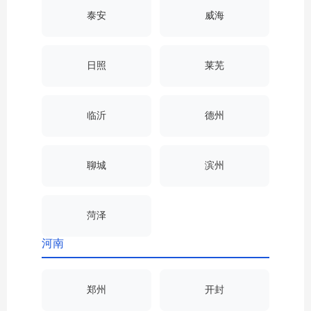
泰安
威海
日照
莱芜
临沂
德州
聊城
滨州
菏泽
河南
郑州
开封