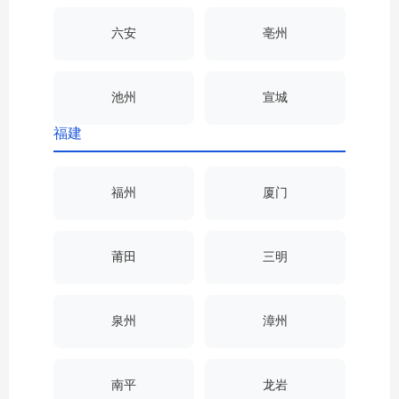
六安
亳州
池州
宣城
福建
福州
厦门
莆田
三明
泉州
漳州
南平
龙岩