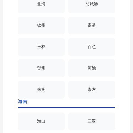
北海
防城港
钦州
贵港
玉林
百色
贺州
河池
来宾
崇左
海南
海口
三亚