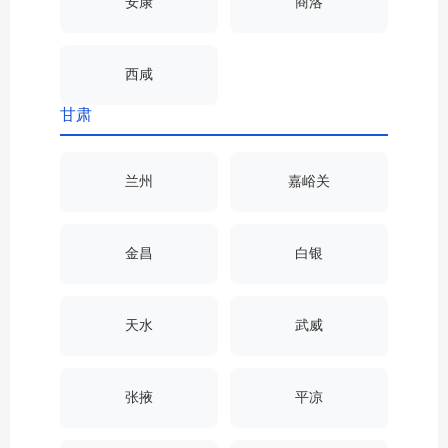
安康
商洛
西咸
甘肃
兰州
嘉峪关
金昌
白银
天水
武威
张掖
平凉