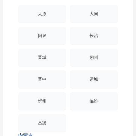
太原
大同
阳泉
长治
晋城
朔州
晋中
运城
忻州
临汾
吕梁
内蒙古