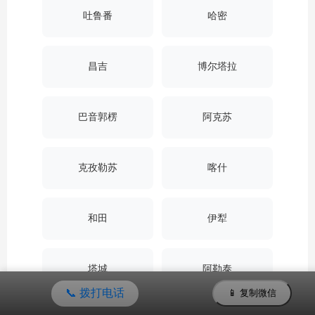
吐鲁番
哈密
昌吉
博尔塔拉
巴音郭楞
阿克苏
克孜勒苏
喀什
和田
伊犁
塔城
阿勒泰
📞 拨打电话
📱 复制微信